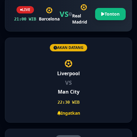
LIVE
VS
Tonton
Real
Barcelona
21:00 WIB
Madrid
AKAN DATANG
Liverpool
VS
Man City
22:30 WIB
Ingatkan